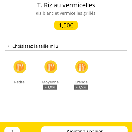
T. Riz au vermicelles
Riz blanc et vermicelles grillés
1,50€
Choisissez la taille ml 2
Petite
Moyenne
Grande
+
1,00
€
+
1,50
€
quantité
Ajouter au panier