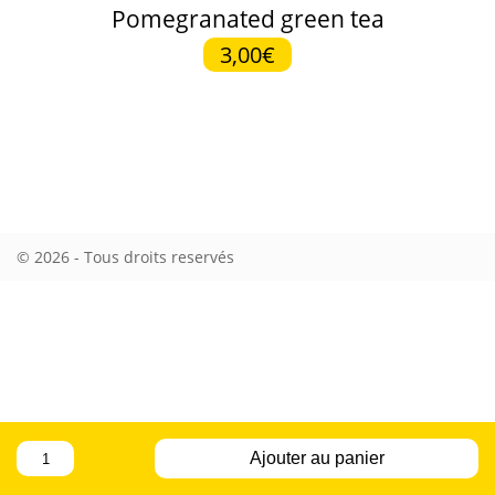
Pomegranated green tea
3,00€
© 2026 - Tous droits reservés
quantité
Ajouter au panier
de
Pomegranated