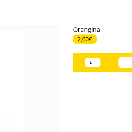
Orangina
2,00€
quantité
de
Orangina