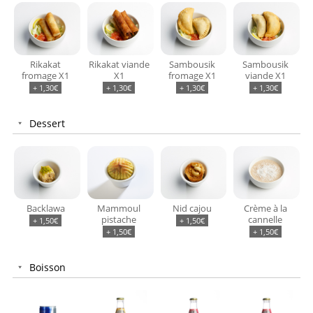
Rikakat
Rikakat viande
Sambousik
Sambousik
fromage X1
X1
fromage X1
viande X1
+
1,30
€
+
1,30
€
+
1,30
€
+
1,30
€
Dessert
Backlawa
Mammoul
Nid cajou
Crème à la
C
pistache
cannelle
+
1,50
€
+
1,50
€
+
1,50
€
+
1,50
€
Boisson