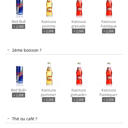
Red Bull
Kazouza
Kazouza
Kazouza
pomme
grenade
Pastèque
+
2,00
€
+
2,00
€
+
2,00
€
+
2,00
€
2ème boisson ?
Red Bull+
Kazouza
Kazouza
Kazouza
pomme+
grenade+
Pastèque+
+
2,00
€
+
2,00
€
+
2,00
€
+
2,00
€
Thé ou café ?