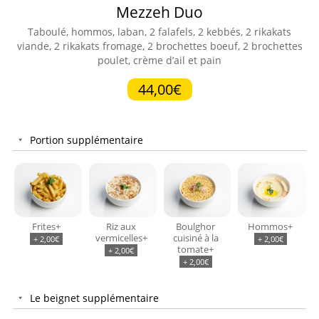
Mezzeh Duo
Taboulé, hommos, laban, 2 falafels, 2 kebbés, 2 rikakats
viande, 2 rikakats fromage, 2 brochettes boeuf, 2 brochettes
poulet, crème d’ail et pain
44,00€
Portion supplémentaire
Frites+
Riz aux
Boulghor
Hommos+
vermicelles+
cuisiné à la
+
2,00
€
+
2,00
€
tomate+
+
2,00
€
+
2,00
€
Le beignet supplémentaire