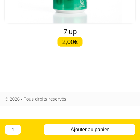
7 up
2,00€
© 2026 - Tous droits reservés
quantité
Ajouter au panier
de
7